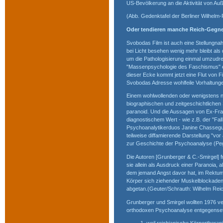
US-Bevölkerung an die Aktivität von Auß
(Abb. Gedenktafel der Berliner Wilhelm-
Oder tendieren manche Reich-Gegne
Svobodas Film ist auch eine Stellungna
bei Licht besehen wenig mehr bleibt als
um die Pathologisierung einmal umzud
"Massenpsychologie des Faschismus" ei
dieser Ecke kommt jetzt eine Flut von F
Svobodas Adresse wohlfeile Vorhaltungen
Einem wohlwollenden oder wenigstens ne
biographischen und zeitgeschichtlichen S
paranoid. Und die Aussagen von Ex-Fraue
diagnostischem Wert - wie z.B. der "Fal
Psychoanalytikerduos Janine Chasseguet
teilweise diffamierende Darstellung "vo
zur Geschichte der Psychoanalyse (Peg
Die Autoren [Grunberger & C.-Smirgel] fr
sie allein als Ausdruck einer Paranoia,
dem jemand Angst davor hat, im Rektum 
Körper sich ziehender Muskelblockaden
abgetan.(Geuter/Schrauth: Wilhelm Reic
Grunberger und Smirgel wollten 1976 ve
orthodoxen Psychoanalyse entgegense