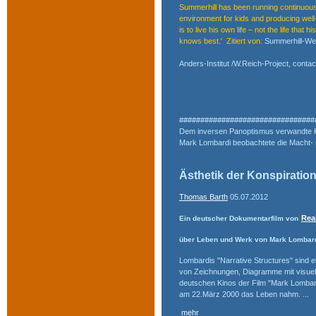
Summerhill has been running continuousl
environment for kids and producing well-
is to live his own life – not the life tha
knows best.' Zitiert von:
Summerhill-We
Anders-Institut /W.Reich-Project, conta
################################
Dem inversen Panoptismus verwandte 
Mark Lombardi beobachtete die Macht- 
Ästhetik der Konspiratio
Thomas Barth
05.07.2012
Real
Ein deutscher Dokumentarfilm von
über Leben und Werk von Mark Lombardi
Lombardis "Narrative Structures" sind e
von Zeichnungen, Diagramme mit visuellen
deutschen Kinos der Film "Mark Lombardi
am 22.März 2000 das Leben nahm. ...
mehr