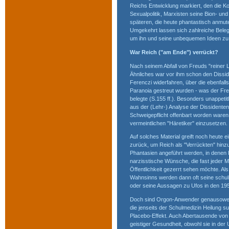
Reichs Entwicklung markiert, den die K
Sexualpolitik, Marxisten seine Bion- 
späteren, die heute phantastisch anmut
Umgekehrt lassen sich zahlreiche Beleg
um ihn und seine unbequemen Ideen zu d
War Reich ("am Ende") verrückt?
Nach seinem Abfall von Freuds "reiner 
Ähnliches war vor ihm schon den Dissi
Ferenczi widerfahren, über die ebenfall
Paranoia gestreut wurden - was der Fre
belegte (S.155 ff.). Besonders unappetitl
aus der (Lehr-) Analyse der Dissidenten,
Schweigepflicht offenbart worden ware
vermeintlichen "Häretiker" einzusetzen.
Auf solches Material greift noch heute 
zurück, um Reich als "Verrückten" hinz
Phantasien angeführt werden, in denen 
narzisstische Wünsche, die fast jeder M
Öffentlichkeit gezerrt sehen möchte. Al
Wahnsinns werden dann oft seine schul
oder seine Aussagen zu Ufos in den 195
Doch sind Orgon-Anwender genausowen
die jenseits der Schulmedizin Heilung s
Placebo-Effekt. Auch Abertausende von
geistiger Gesundheit, obwohl sie in der