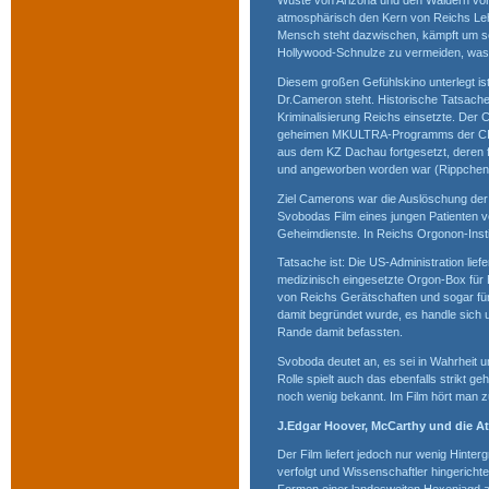
Wüste von Arizona und den Wäldern von
atmosphärisch den Kern von Reichs Lehr
Mensch steht dazwischen, kämpft um sein
Hollywood-Schnulze zu vermeiden, was i
Diesem großen Gefühlskino unterlegt is
Dr.Cameron steht. Historische Tatsache 
Kriminalisierung Reichs einsetzte. Der
geheimen MKULTRA-Programms der CIA w
aus dem KZ Dachau fortgesetzt, deren fü
und angeworben worden war (Rippchen S
Ziel Camerons war die Auslöschung der P
Svobodas Film eines jungen Patienten 
Geheimdienste. In Reichs Orgonon-Instit
Tatsache ist: Die US-Administration lief
medizinisch eingesetzte Orgon-Box für 
von Reichs Gerätschaften und sogar für 
damit begründet wurde, es handle sich 
Rande damit befassten.
Svoboda deutet an, es sei in Wahrheit 
Rolle spielt auch das ebenfalls strikt
noch wenig bekannt. Im Film hört man z
J.Edgar Hoover, McCarthy und die
Der Film liefert jedoch nur wenig Hint
verfolgt und Wissenschaftler hingericht