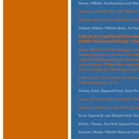
Burian, Wilhelm: Psychoanalyse und Marx
Cremerius, Johannes: Der „Fall“ Reich a
Dahmer, Helmut: Psychoanalytiker in Deu
Dahmer, Helmut: Wilhelm Reich, die Psych
Fallend, Karl und Bernd Nitzschke
Politik, Psychosozial-Verlag: 2.Au
(Anm. Der Band bildet übrigens
nic
Namensgleichheit erst beim Vertrieb
verletzte Urheberrechte den Pressem
jedoch keinen Filmkritiker inspiri
was wiederum das Überwiegen der Ve
Fallend, Karl: „Otto Fenichel und Wilhelm
Fallend/Nitzschke S. 31-81
Fromm, Erich: Sigmund Freud. Seine Pers
Geuter, Ulfried u. Norbert Schrauth: Wil
Hartmann, Sebastian u. Siegfried Zepf: S
Koch, Egmont R. und Michael Wech: Dec
Köhler, Thomas: Das Werk Sigmund Freud
Konitzer, Martin: Wilhelm Reich zur Ei