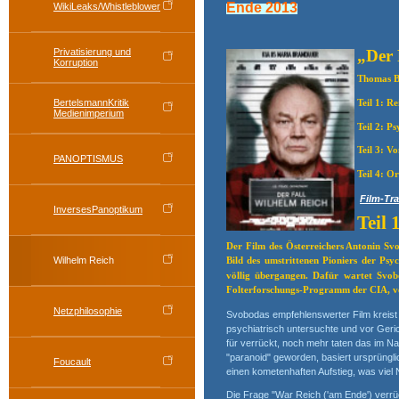
Ende 2013
WikiLeaks/Whistleblower
„Der 
Privatisierung und
Korruption
Thomas B
BertelsmannKritik
Teil 1: 
Medienimperium
Teil 2: P
Teil 3: 
PANOPTISMUS
Teil 4: O
Film-Tra
InversesPanoptikum
Teil
Der Film des Österreichers Antonin Sv
Wilhelm Reich
Bild des umstrittenen Pioniers der Ps
völlig übergangen. Dafür wartet Svo
Folterforschungs-Programm der CIA, ve
Netzphilosophie
Svobodas empfehlenswerter Film kreist 
psychiatrisch untersuchte und vor Geric
für verrückt, noch mehr taten das im Na
"paranoid" geworden, basiert ursprüngli
Foucault
einen kometenhaften Aufstieg, was viel 
Die Frage "War Reich ('am Ende') verrü