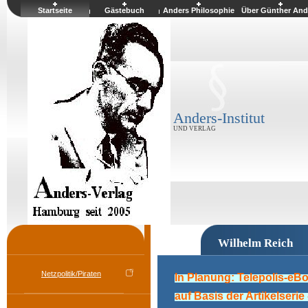
Startseite
Gästebuch
Anders Philosophie
Über Günther And
Anders-Institut
UND VERLAG
Wilhelm Reich
Netzpolitik/Piraten
In Planung: Telepolis-eB
auf Basis der Artikelseri