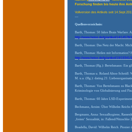
Forschung finden bis heute ihre Anh
Vollversion des Artikels seit 14.Sept.20
---
Quellenverzeichnis:
Barth, Thomas: 50 Jahre Brain Warfare. 
http://www.heise.de/tp/artikel/14/14578/
Barth, Thomas: Das Netz der Macht. Mich
Barth, Thomas: Heilen mit Information?
http://www.heise.de/tp/artikel/19/19341/
Barth, Thomas (Hg.): Bertelsmann: Ein 
Barth, Thomas u. Roland Alton-Scheidl: 
M. u.a. (Hg.): dating.21: Liebesorganisa
Barth, Thomas: Von Bertelsmann zu Blackwa
Kriminologie von Globalisierung und Fi
Barth, Thomas: 60 Jahre LSD-Experimente
Bechmann, Arnim: Über Wilhelm Reichs 
Bergmann, Anna: Sexualhygiene, Rassenhyg
‚freien‘ Sexualität, in: Fallend/Nitzschk
Boadella, David: Wilhelm Reich. Pionier