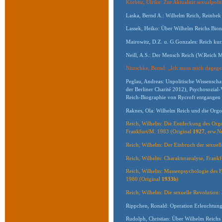
Körbitz, Ulrike: Zur Aktualität sexualpoli
Laska, Bernd A.: Wilhelm Reich, Reinbe
Lassek, Heiko: Über Wilhelm Reichs Bio
Mairowitz, D.Z. u. G.Gonzales: Reich ku
Neill, A.S.: Der Mensch Reich (W.Reich M
Nitzschke, Bernd: „Ich muss mich dagegen
Peglau, Andreas: Unpolitische Wissenscha
der Berliner Charité 2012), Psychosozial-V
Reich-Biographie von Rycroft entgangen z
Raknes, Ola: Wilhelm Reich und die Orgo
Reich, Wilhelm: Die Entdeckung des Org
Frankfurt/M. 1983 (Original
1927
, erw.N
Reich, Wilhelm: Der Einbruch der sexuel
Reich, Wilhelm: Charakteranalyse, Frank
Reich, Wilhelm: Massenpsychologie des F
1980 (Original
1933b
)
Reich, Wilhelm: Die sexuelle Revolution:
Rippchen, Ronald: Operation Erleuchtun
Rudolph, Christian: Über Wilhelm Reichs