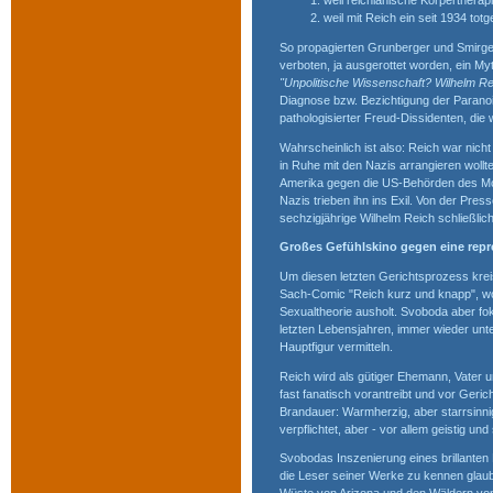
weil reichianische Körperthera
weil mit Reich ein seit 1934 t
So propagierten Grunberger und Smirge
verboten, ja ausgerottet worden, ein M
"Unpolitische Wissenschaft? Wilhelm Re
Diagnose bzw. Bezichtigung der Paranoia 
pathologisierter Freud-Dissidenten, di
Wahrscheinlich ist also: Reich war nich
in Ruhe mit den Nazis arrangieren woll
Amerika gegen die US-Behörden des Mc
Nazis trieben ihn ins Exil. Von der Pres
sechzigjährige Wilhelm Reich schließli
Großes Gefühlskino gegen eine repr
Um diesen letzten Gerichtsprozess kreis
Sach-Comic "Reich kurz und knapp", wo
Sexualtheorie ausholt. Svoboda aber fo
letzten Lebensjahren, immer wieder un
Hauptfigur vermitteln.
Reich wird als gütiger Ehemann, Vater u
fast fanatisch vorantreibt und vor Geri
Brandauer: Warmherzig, aber starrsinni
verpflichtet, aber - vor allem geistig u
Svobodas Inszenierung eines brillanten
die Leser seiner Werke zu kennen glau