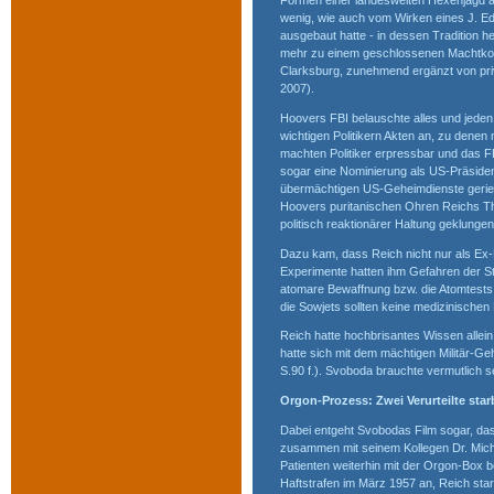
Formen einer landesweiten Hexenjagd a
wenig, wie auch vom Wirken eines J. E
ausgebaut hatte - in dessen Tradition 
mehr zu einem geschlossenen Machtko
Clarksburg, zunehmend ergänzt von pri
2007).
Hoovers FBI belauschte alles und jede
wichtigen Politikern Akten an, zu denen
machten Politiker erpressbar und das 
sogar eine Nominierung als US-Präsident 
übermächtigen US-Geheimdienste geriet
Hoovers puritanischen Ohren Reichs T
politisch reaktionärer Haltung geklunge
Dazu kam, dass Reich nicht nur als Ex-
Experimente hatten ihm Gefahren der Str
atomare Bewaffnung bzw. die Atomtests 
die Sowjets sollten keine medizinische
Reich hatte hochbrisantes Wissen allei
hatte sich mit dem mächtigen Militär-Ge
S.90 f.). Svoboda brauchte vermutlich se
Orgon-Prozess: Zwei Verurteilte sta
Dabei entgeht Svobodas Film sogar, das
zusammen mit seinem Kollegen Dr. Michae
Patienten weiterhin mit der Orgon-Box be
Haftstrafen im März 1957 an, Reich sta