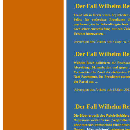
Der Fall Wilhelm Rei
„
Freud sah in Reich seinen begabtesten S
Selbst für orthodoxe Freudianer bl
psychoanalytische Behandlungstechnik
nach seiner Ausschließung aus den Zi
...
Urheber hinzuweisen.
Vollversion des Artikels seit 8.Sept.201
Der Fall Wilhelm Re
„
Wilhelm Reich politisierte die Psycho
Abtreibung, Masturbation und gegen 
Verbündete. Die Zunft der etablierten P
Nazi-Faschismus. Die Freudianer grenzte
...
der Partei aus.
Vollversion des Artikels seit 12.Sept.20
Der Fall Wilhelm Re
„
Die Bioenergetik des Reich-Schüler
Orgasmus weiter. Seine „Vegetotherap
phantastisch anmutende Erkenntniss
Namen „
Mikrosphären
“ teilweise be