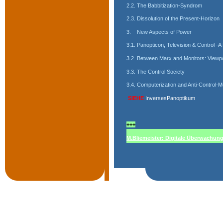
2.2. The Babbitization-Syndrom 
2.3. Dissolution of the Present-Horizon
3.
New Aspects of Power 
3.1. Panopticon, Television & Control -
3.2. Between Marx and Monitors: Viewp
3.3. The Control Society 
3.4. Computerization and Anti-Control
SIEHE 
InversesPanoptikum
+++
M.Bliemeister: Digitale Überwachun