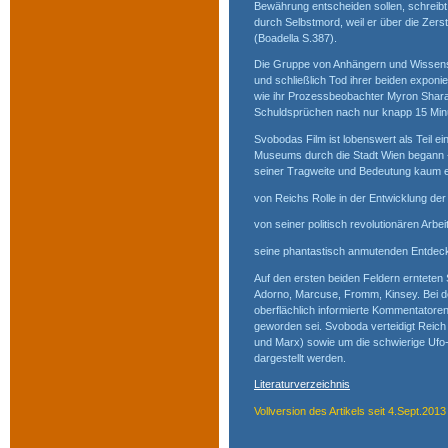
Bewährung entscheiden sollen, schreibt A
durch Selbstmord, weil er über die Zers
(Boadella S.387).
Die Gruppe von Anhängern und Wissensch
und schließlich Tod ihrer beiden exponi
wie ihr Prozessbeobachter Myron Sharaf b
Schuldsprüchen nach nur knapp 15 Min
Svobodas Film ist lobenswert als Teil e
Museums durch die Stadt Wien begann - 
seiner Tragweite und Bedeutung kaum e
von Reichs Rolle in der Entwicklung de
von seiner politisch revolutionären Arbe
seine phantastisch anmutenden Entdeck
Auf den ersten beiden Feldern erntete
Adorno, Marcuse, Fromm, Kinsey. Bei d
oberflächlich informierte Kommentatoren
geworden sei. Svoboda verteidigt Reich 
und Marx) sowie um die schwierige Ufo-
dargestellt werden.
Literaturverzeichnis
Vollversion des Artikels seit 4.Sept.2013