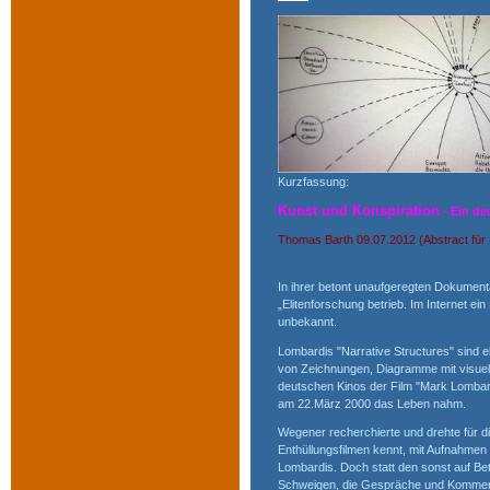
Kurzfassung:
Kunst und Konspiration
- Ein d
Thomas Barth 09.07.2012 (Abstract für
In ihrer betont unaufgeregten Dokumenta
„Elitenforschung betrieb. Im Internet 
unbekannt.
Lombardis "Narrative Structures" sind e
von Zeichnungen, Diagramme mit visuellen
deutschen Kinos der Film "Mark Lombardi
am 22.März 2000 das Leben nahm.
Wegener recherchierte und drehte für die
Enthüllungsfilmen kennt, mit Aufnahme
Lombardis. Doch statt den sonst auf Be
Schweigen, die Gespräche und Kommenta