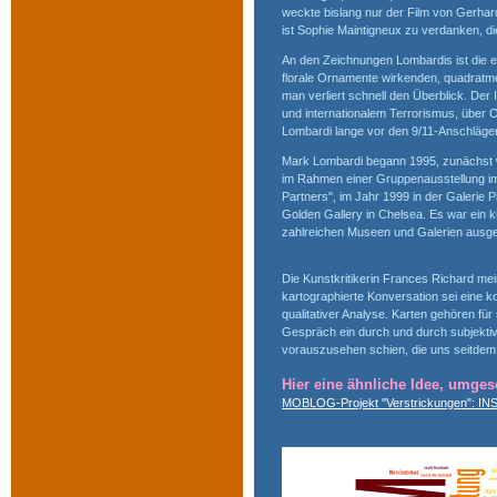
weckte bislang nur der Film von Gerha
ist Sophie Maintigneux zu verdanken, di
An den Zeichnungen Lombardis ist die e
florale Ornamente wirkenden, quadratmet
man verliert schnell den Überblick. De
und internationalem Terrorismus, über Ol
Lombardi lange vor den 9/11-Anschläge
Mark Lombardi begann 1995, zunächst w
im Rahmen einer Gruppenausstellung im 
Partners'', im Jahr 1999 in der Galerie P
Golden Gallery in Chelsea. Es war ein k
zahlreichen Museen und Galerien ausges
Die Kunstkritikerin Frances Richard mei
kartographierte Konversation sei eine k
qualitativer Analyse. Karten gehören fü
Gespräch ein durch und durch subjektiv
vorauszusehen schien, die uns seitdem 
Hier eine ähnliche Idee, umges
MOBLOG-Projekt "Verstrickungen": INSM