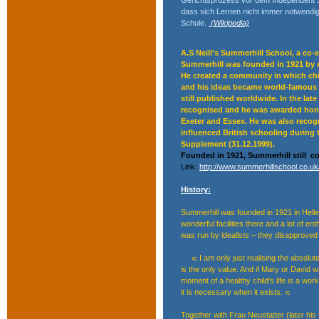
dass sich Lernen nicht immer notwendig
Schule.
(Wikipedia)
A.S Neill's Summerhill School, a co-e
Summerhill was founded in 1921 by A. 
He created a community in which chil
and his ideas became world-famous th
still published worldwide. In the late
recognised and he was awarded honor
Exeter and Essex. He was also rec
influenced British schooling during 
Supplement (31.12.1999).
Founded in 1921,
Summerhill
still c
Link:
http://www.summerhillschool.co.uk
History:
Summerhill was founded in 1921 in Helle
wonderful facilities there and a lot of e
was run by idealists – they disapproved 
I am only just realising the absolu
is the only value. And if Mary or David w
moment of a healthy child's life is a wor
it is necessary when it exists.
Together with Frau Neustatter (later his f