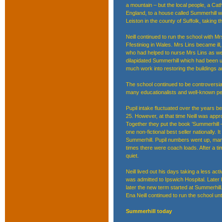
a mountain – but the local people, a Cat
England, to a house called Summerhill wh
Leiston in the county of Suffolk, taking t
Neill continued to run the school with 
Ffestiniog in Wales. Mrs Lins became ill,
who had helped to nurse Mrs Lins as wel
dilapidated Summerhill which had been us
much work into restoring the buildings 
The school continued to be controversial
many educationalists and well-known per
Pupil intake fluctuated over the years b
25. However, at that time Neill was appr
Together they put the book 'Summerhill –
one non-fictional best seller nationally.
Summerhill. Pupil numbers went up, many 
times there were coach loads. After a ti
quiet.
Neill lived out his days taking a less ac
was admitted to Ipswich Hospital. Later
later the new term started at Summerhill
Ena Neill continued to run the school un
Summerhill today