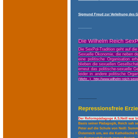
Sigmund Freud zur Verleihung des Go
-----------
Die Wilhelm Reich Sex
Die SexPol-Tradition geht auf die
Sexuelle Ökonomie, die neben d
eine politische Organisation e
blieben die sexuellen Gesellsch
erneut das politische-sexuelle Ge
leider in andere politische Org
(Mehr...) http://www.wilhelm-reich-sexp
---------------
Repressionsfreie Erzi
Der Reformpädagoge A.S.Neill war bi
Basis seiner Pädagogik, Reich sah se
Peter auf die Schule von Neill: Summ
Österreich um, wo die Katholische Ki
wo Summerhill noch immer floriert.